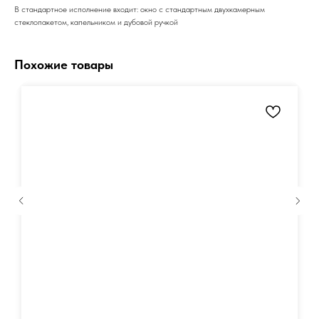
В стандартное исполнение входит: окно с стандартным двухкамерным
стеклопакетом, капельником и дубовой ручкой
Похожие товары
Получить констультацию