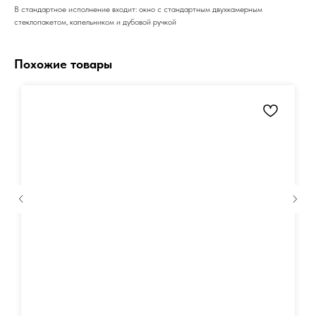
В стандартное исполнение входит: окно с стандартным двухкамерным
стеклопакетом, капельником и дубовой ручкой
Похожие товары
Получить констультацию