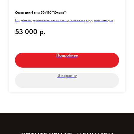
Окно для бани 70х110 "Ольха"
Надежное деревянное окно из натуральных пород древесины для
вашей бани. Идеальное решение для обеспечения комфортного
53 000
р.
микроклимата и естественного освещения.
Подробнее
В корзину