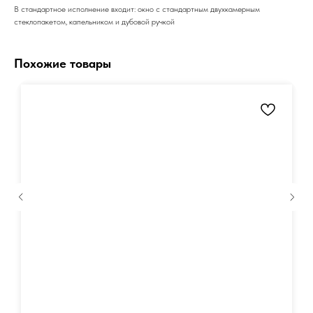
В стандартное исполнение входит: окно с стандартным двухкамерным
стеклопакетом, капельником и дубовой ручкой
Похожие товары
Получить констультацию