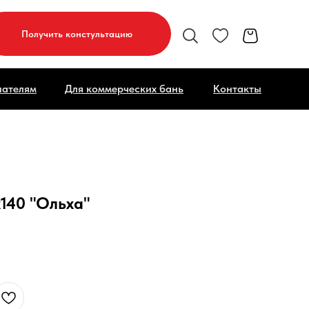
Получить констультацию
пателям
Для коммерческих бань
Контакты
140 "Ольха"