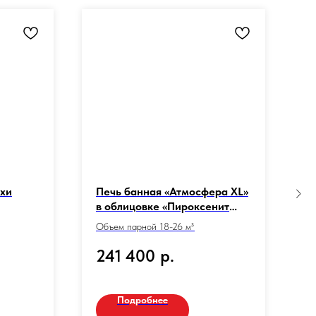
ьхи
Печь банная «Атмосфера XL»
П
в облицовке «Пироксенит
в
ЭЛИТ»
Объем парной 18-26 м³
О
241 400
р.
Подробнее