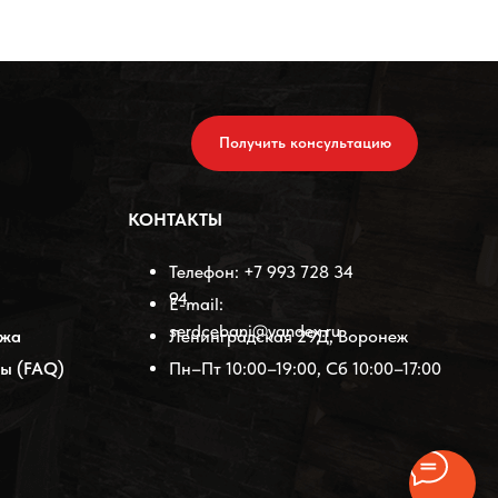
Получить консультацию
КОНТАКТЫ
Телефон: +7 993 728 34
94
E-mail:
serdcebani@yandex.ru
ажа
Ленинградская 29Д, Воронеж
ы (FAQ)
Пн–Пт 10:00–19:00, Сб 10:00–17:00