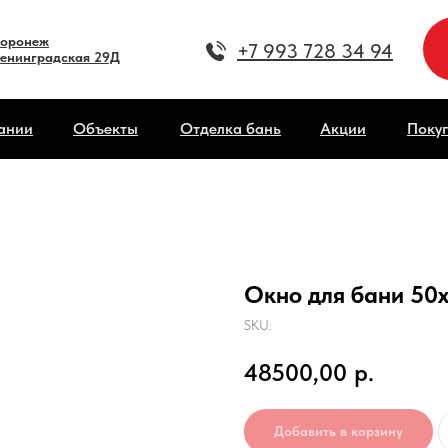
оронеж
+7 993 728 34 94
енинградская 29Д
ании
Объекты
Отделка бань
Акции
Поку
Окно для бани 50х
SKU:
48500,00
р.
Добавить в корзину