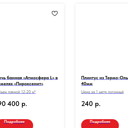
ечь банная «Атмосфера L» в
Плинтус из Термо-Ол
амелях «Пироксенит»
40мм
ъем парной 12-20 м³
Цена за 1 метр погонный
90 400
р.
240
р.
Подробнее
Подробнее