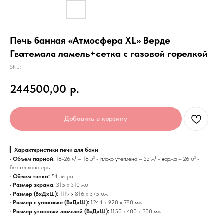
Печь банная «Атмосфера XL» Верде
Гватемала ламель+сетка с газовой горелкой
SKU:
244500,00
р.
Добавить в корзину
▎
Характеристики печи для бани
•
Объем парной:
18-26 м³ – 18 м³ - плохо утеплена – 22 м³ - норма – 26 м³ -
без теплопотерь
•
Объем топки:
54 литра
•
Размер экрана:
315 х 310 мм
•
Размер (ВхДхШ):
1119 х 816 х 575 мм
•
Размер в упаковке (ВхДхШ):
1244 х 920 х 780 мм
•
Размер упаковки ламелей (ВхДхШ):
1150 х 400 х 300 мм