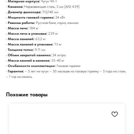
•
Материал корпуса:
Чугун ЧХ-1
•
Каменка:
Нержавеющая сталь, 3 мм (AISI 439)
•
Диаметр дымохода:
115/140 мм
•
Мощность газовой горелки:
24 кВт
•
Режимы работы:
Русская баня, сауна, хаммам
•
Масса печи:
184 кг
•
Масса печи в упаковке:
239 кг
•
Масса ламелей:
63,2 кг
•
Масса ламелей в упаковке:
73 кг
•
Толщина топки:
9-11 мм
•
Объем закрытой каменки:
24 литра
•
Масса камней в каменке:
35-40 кг
•
Особенности комплектации:
Газовая горелка
•
Гарантия:
– 5 лет на чугун – 30 месяцев на газовую горелку – 3 года на сталь
– 1 год на камень
Похожие товары
Получить констультацию