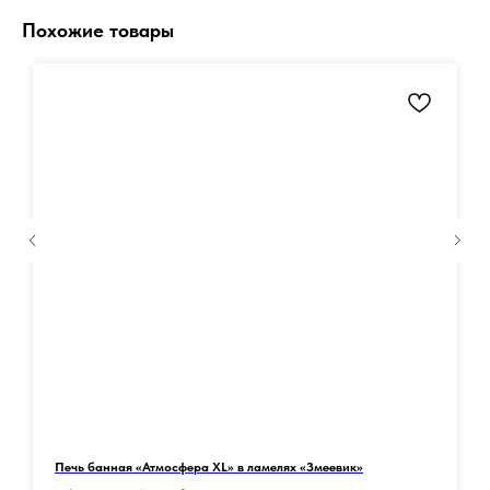
Похожие товары
Получить констультацию
Печь банная «Атмосфера XL» в ламелях «Змеевик»